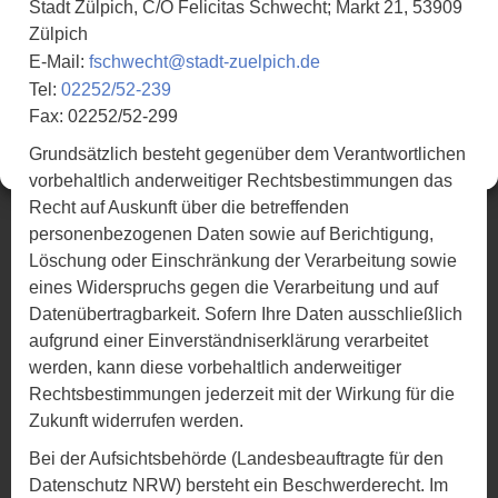
gestalten. Werbezwecke verfolgen wir keine.
Stadt Zülpich, C/O Felicitas Schwecht; Markt 21, 53909
Zülpich
Annehmen
E-Mail:
fschwecht@stadt-zuelpich.de
Tel:
02252/52-239
Alle ablehnen
Fax: 02252/52-299
Einstellungen anzeigen
Grundsätzlich besteht gegenüber dem Verantwortlichen
vorbehaltlich anderweitiger Rechtsbestimmungen das
Recht auf Auskunft über die betreffenden
personenbezogenen Daten sowie auf Berichtigung,
Löschung oder Einschränkung der Verarbeitung sowie
eines Widerspruchs gegen die Verarbeitung und auf
Datenübertragbarkeit. Sofern Ihre Daten ausschließlich
aufgrund einer Einverständniserklärung verarbeitet
werden, kann diese vorbehaltlich anderweitiger
Rechtsbestimmungen jederzeit mit der Wirkung für die
Zukunft widerrufen werden.
Bei der Aufsichtsbehörde (Landesbeauftragte für den
Datenschutz NRW) bersteht ein Beschwerderecht. Im