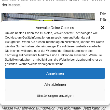
der Messe.
Die
Rüc
kmel
Verwalte Deine Cookies
dun
Um die besten Erlebnisse zu bieten, verwenden wir Technologien wie
gen
Cookies, um Geräteinformationen zu speichern und/oder darauf
zuzugreifen. Wenn Sie diesen Technologien zustimmen, können wir Daten
der
wie das Surfverhalten oder eindeutige IDs auf dieser Website verarbeiten.
Jug
Die Nichteinwilligung oder der Widerruf der Einwilligung kann sich
endl
nachteilig auf bestimmte Merkmale und Funktionen auswirken. Wenn Sie
Statistiken erlauben, ermöglicht uns, die Website benutzerfreundlicher zu
iche
gestalten. Werbezwecke verfolgen wir keine.
n
fiele
Annehmen
n durchweg positiv aus. „
Mir hat besonders gefallen, dass
Alle ablehnen
man direkt mit Menschen aus den Berufen sprechen konnte
“,
berichtete eine Schülerin. Ein Schüler ergänzte: „
Ich habe
Einstellungen anzeigen
Berufe kennengelernt, von denen ich vorher noch nie gehört
hatte.
“ Auch die praktischen Einblicke kamen gut an: „
Die
Messe war abwechslungsreich und informativ. Jetzt kann ich