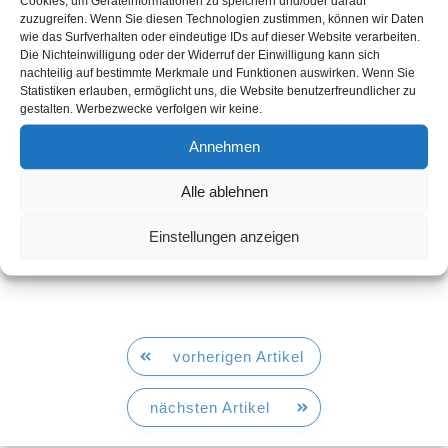
Cookies, um Geräteinformationen zu speichern und/oder darauf
einem gelungenen Auftritt
zuzugreifen. Wenn Sie diesen Technologien zustimmen, können wir Daten
wie das Surfverhalten oder eindeutige IDs auf dieser Website verarbeiten.
auf dem liebevoll gestalteten
Die Nichteinwilligung oder der Widerruf der Einwilligung kann sich
Weihnachtsmarkt der Blauen
nachteilig auf bestimmte Merkmale und Funktionen auswirken. Wenn Sie
Funken 2025.
Statistiken erlauben, ermöglicht uns, die Website benutzerfreundlicher zu
gestalten. Werbezwecke verfolgen wir keine.
Die Schulgemeinschaft
Annehmen
wünscht allen frohe und
besinnliche Weihnachten
Alle ablehnen
sowie einen guten Start ins
neue Jahr. Die Musikklasse
Einstellungen anzeigen
blickt bereits voller Vorfreude auf weitere musikalische
Auftritte und viele neue klangvolle Momente im Jahr 2026.
vorherigen Artikel
nächsten Artikel