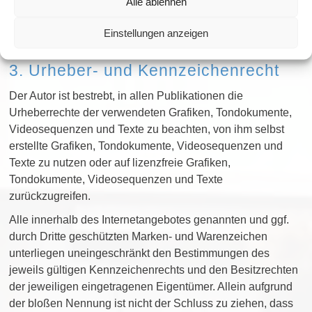
Alle ablehnen
entstehen, haftet allein der Anbieter der Seite, auf welche
verwiesen wurde, nicht derjenige, der über Links auf die
Einstellungen anzeigen
jeweilige Veröffentlichung lediglich verweist.
3. Urheber- und Kennzeichenrecht
Der Autor ist bestrebt, in allen Publikationen die
Urheberrechte der verwendeten Grafiken, Tondokumente,
Videosequenzen und Texte zu beachten, von ihm selbst
erstellte Grafiken, Tondokumente, Videosequenzen und
Texte zu nutzen oder auf lizenzfreie Grafiken,
Tondokumente, Videosequenzen und Texte
zurückzugreifen.
Alle innerhalb des Internetangebotes genannten und ggf.
durch Dritte geschützten Marken- und Warenzeichen
unterliegen uneingeschränkt den Bestimmungen des
jeweils gültigen Kennzeichenrechts und den Besitzrechten
der jeweiligen eingetragenen Eigentümer. Allein aufgrund
der bloßen Nennung ist nicht der Schluss zu ziehen, dass