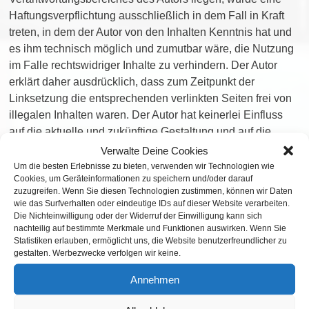
Haftungsverpflichtung ausschließlich in dem Fall in Kraft
treten, in dem der Autor von den Inhalten Kenntnis hat und
es ihm technisch möglich und zumutbar wäre, die Nutzung
im Falle rechtswidriger Inhalte zu verhindern. Der Autor
erklärt daher ausdrücklich, dass zum Zeitpunkt der
Linksetzung die entsprechenden verlinkten Seiten frei von
illegalen Inhalten waren. Der Autor hat keinerlei Einfluss
auf die aktuelle und zukünftige Gestaltung und auf die
Inhalte der gelinkten/verknüpften Seiten. Deshalb
Verwalte Deine Cookies
distanziert er sich hiermit ausdrücklich von allen Inhalten
Um die besten Erlebnisse zu bieten, verwenden wir Technologien wie
Cookies, um Geräteinformationen zu speichern und/oder darauf
aller gelinkten /verknüpften Seiten, die nach der
zuzugreifen. Wenn Sie diesen Technologien zustimmen, können wir Daten
Linksetzung verändert wurden. Diese Feststellung gilt für
wie das Surfverhalten oder eindeutige IDs auf dieser Website verarbeiten.
alle innerhalb des eigenen Internetangebotes gesetzten
Die Nichteinwilligung oder der Widerruf der Einwilligung kann sich
nachteilig auf bestimmte Merkmale und Funktionen auswirken. Wenn Sie
Links und Verweise sowie für Fremdeinträge in vom Autor
Statistiken erlauben, ermöglicht uns, die Website benutzerfreundlicher zu
eingerichteten Gästebüchern, Diskussionsforen und
gestalten. Werbezwecke verfolgen wir keine.
Mailinglisten. Für illegale, fehlerhafte oder unvollständige
Annehmen
Inhalte und insbesondere für Schäden, die aus der Nutzung
oder Nichtnutzung solcherart dargebotener Informationen