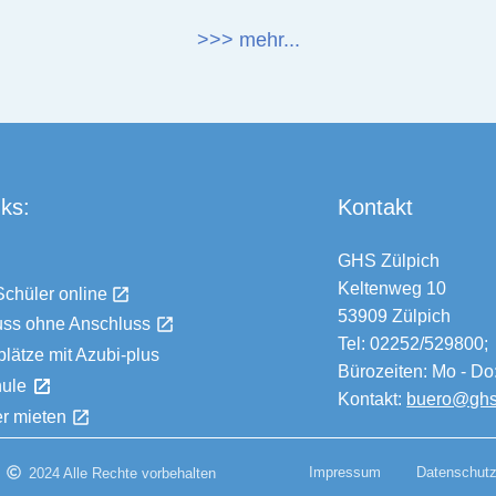
>>> mehr...
nks:
Kontakt
GHS Zülpich
Keltenweg 10
chüler online
53909 Zülpich
uss ohne Anschluss
Tel:
02252/529800
;
lätze mit Azubi-plus
Bürozeiten: Mo - Do
ule
Kontakt:
buero@ghs
er mieten
Impressum
Datenschut
2024 Alle Rechte vorbehalten