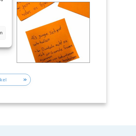
en
s
kel