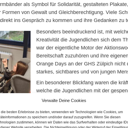
rmbänder als Symbol für Solidarität, gestalteten Plakate,
r Formen von Gewalt und Gleichberechtigung. Viele Schü
direkt ins Gespräch zu kommen und ihre Gedanken zu te
Besonders beeindruckend ist, mit welcher
Kreativität die Jugendlichen sich dem
war der eigentliche Motor der Aktionswo
Bereitschaft zuzuhören und ihre eigene
Orange Days an der GHS Zülpich nicht d
starkes, sichtbares und von jungen Me
Ein besonderer Blickfang waren die kräft
welche die Jugendlichen mit der gespen
Glaserfachbetrieb Willi Klumpen“ gestal
Verwalte Deine Cookies
Zülpich als Mahnmal aufgestellt. Zwei S
die besten Erlebnisse zu bieten, verwenden wir Technologien wie Cookies, um
innern täglich daran, dass Gewalt gegen Frauen und 
äteinformationen zu speichern und/oder darauf zuzugreifen. Wenn Sie diesen
 Verantwortung zu übernehmen.
hnologien zustimmen, können wir Daten wie das Surfverhalten oder eindeutige ID
 dieser Website verarbeiten. Die Nichteinwilligung oder der Widerruf der Einwilligu