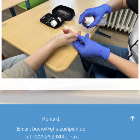
Kontakt:
Email:
buero@ghs-zuelpich.de
,
Tel
:
02252/529800
;
Fax: