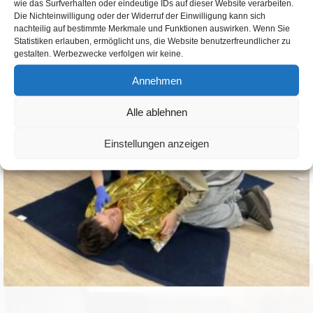
Sekretariat alarmiert werden und sich dann schnellstmöglich
wie das Surfverhalten oder eindeutige IDs auf dieser Website verarbeiten.
Die Nichteinwilligung oder der Widerruf der Einwilligung kann sich
mit dem Notfallrucksack zum Einsatzort begeben. Weitere
nachteilig auf bestimmte Merkmale und Funktionen auswirken. Wenn Sie
Schulsanitäter werden bei Bedarf dazu geholt.
Statistiken erlauben, ermöglicht uns, die Website benutzerfreundlicher zu
gestalten. Werbezwecke verfolgen wir keine.
Annehmen
Alle ablehnen
Einstellungen anzeigen