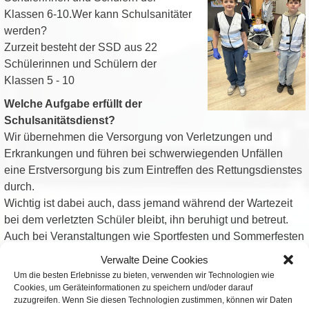
Klassen 6-10.Wer kann Schulsanitäter
werden?
Zurzeit besteht der SSD aus 22
Schülerinnen und Schülern der
Klassen 5 - 10
Welche Aufgabe erfüllt der
Schulsanitätsdienst?
Wir übernehmen die Versorgung von Verletzungen und
Erkrankungen und führen bei schwerwiegenden Unfällen
eine Erstversorgung bis zum Eintreffen des Rettungsdienstes
durch.
Wichtig ist dabei auch, dass jemand während der Wartezeit
bei dem verletzten Schüler bleibt, ihn beruhigt und betreut.
Auch bei Veranstaltungen wie Sportfesten und Sommerfesten
stehen wir bereit.
Verwalte Deine Cookies
Um die besten Erlebnisse zu bieten, verwenden wir Technologien wie
Wie erreicht man uns?
Cookies, um Geräteinformationen zu speichern und/oder darauf
An jedem Tag sind zwei Schulsanitäter im Einsatz, die vom
zuzugreifen. Wenn Sie diesen Technologien zustimmen, können wir Daten