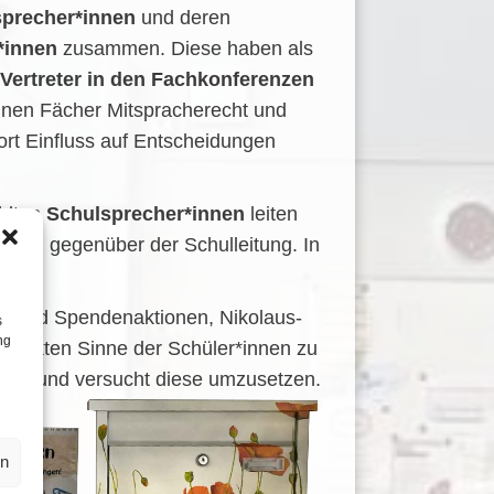
precher*innen
und deren
r*innen
zusammen. Diese haben als
Vertreter in den Fachkonferenzen
lnen Fächer Mitspracherecht und
rt Einfluss auf Entscheidungen
hlten
Schulsprecher*innen
leiten
z und gegenüber der Schulleitung. In
en- und Spendenaktionen, Nikolaus-
s
ng
 direkten Sinne der Schüler*innen zu
e an und versucht diese umzusetzen.
en