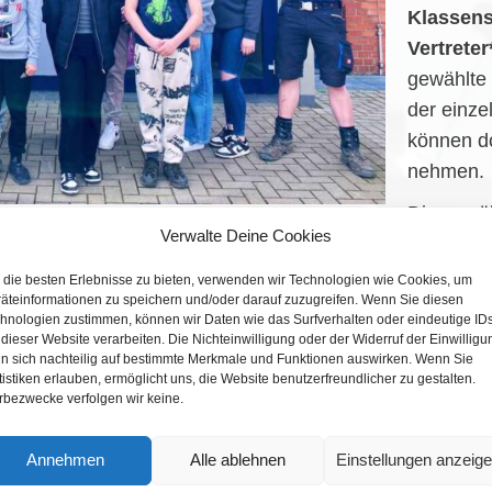
Klassens
Vertrete
gewählte
der einze
können do
nehmen.
Die gewä
Verwalte Deine Cookies
schiedenen Gremien der Schule wie in der Schulkonferen
wski (Schulsprecher) und David Latz (Vertreter).
die besten Erlebnisse zu bieten, verwenden wir Technologien wie Cookies, um
äteinformationen zu speichern und/oder darauf zuzugreifen. Wenn Sie diesen
.a. Valentinstagaktionen, Tischkicker-Turniere, Hallowe
hnologien zustimmen, können wir Daten wie das Surfverhalten oder eindeutige ID
 dieser Website verarbeiten. Die Nichteinwilligung oder der Widerruf der Einwilligu
ulveranstaltungen und vieles mehr, um das Schulleben im
n sich nachteilig auf bestimmte Merkmale und Funktionen auswirken. Wenn Sie
n ihren Sitzungen Probleme und Verbesserungsvorschläg
tistiken erlauben, ermöglicht uns, die Website benutzerfreundlicher zu gestalten.
bezwecke verfolgen wir keine.
le sind gerne dazu eingeladen, in der
Annehmen
Alle ablehnen
Einstellungen anzeig