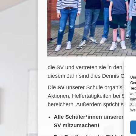
die SV und vertreten sie in den ver
diesem Jahr sind dies Dennis Olsche
Um 
Ger
Die
SV
unserer Schule organisiert u
Tec
auf
Aktionen, Helfertätigkeiten bei Sch
kan
bereichern. Außerdem spricht sie i
Sta
Wer
Alle Schüler*innen unserer Schu
SV mitzumachen!