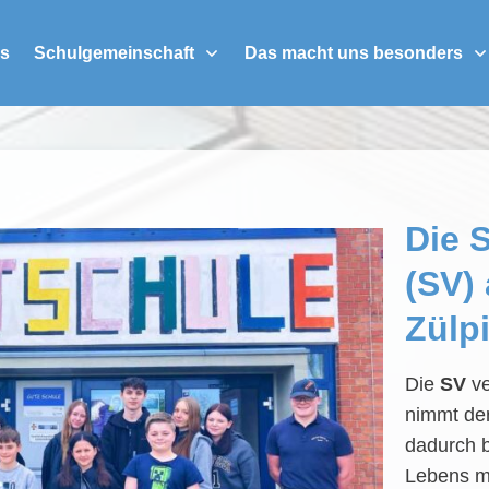
es
Schulgemeinschaft
Das macht uns besonders
Die 
(SV)
Zülp
Die
SV
ve
nimmt der
dadurch b
Lebens mi