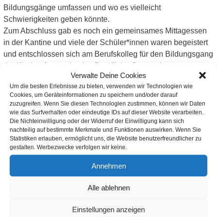
Bildungsgänge umfassen und wo es vielleicht
Schwierigkeiten geben könnte.
Zum Abschluss gab es noch ein gemeinsames Mittagessen
in der Kantine und viele der Schüler*innen waren begeistert
und entschlossen sich am Berufskolleg für den Bildungsgang
der Kinderpflege oder das Berufliche Gymnasium zu
Verwalte Deine Cookies
bewerben.
Um die besten Erlebnisse zu bieten, verwenden wir Technologien wie
Wir bedanken uns bei allen Beteiligten des
Berufskollegs St.
Cookies, um Geräteinformationen zu speichern und/oder darauf
Nikolaus
für den tollen Tag!
zuzugreifen. Wenn Sie diesen Technologien zustimmen, können wir Daten
wie das Surfverhalten oder eindeutige IDs auf dieser Website verarbeiten.
Die Nichteinwilligung oder der Widerruf der Einwilligung kann sich
nachteilig auf bestimmte Merkmale und Funktionen auswirken. Wenn Sie
Statistiken erlauben, ermöglicht uns, die Website benutzerfreundlicher zu
vorherigen Artikel
gestalten. Werbezwecke verfolgen wir keine.
Annehmen
nächsten Artikel
Alle ablehnen
Einstellungen anzeigen