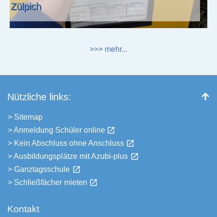
Zülpich
>>> mehr...
Nützliche links:
> Sitemap
> Anmeldung Schüler online
> Kein Abschluss ohne Anschluss
> Ausbildungsplätze mit Azubi-plus
> Ganztagsschule
> Schließfächer mieten
Kontakt