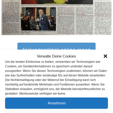
Zeitungsartikel online lesen
Verwalte Deine Cookies
Um die besten Erlebnisse zu bieten, verwenden wir Technologien wie
Cookies, um Geräteinformationen zu speichern und/oder darauf
zuzugreifen. Wenn Sie diesen Technologien zustimmen, können wir Daten
Ein weiterer Online-Artikel zum selben Thema
wie das Surfverhalten oder eindeutige IDs auf dieser Website verarbeiten.
>>> Unterstützung auf dem Weg ins Berufsleben (ein Artikel
Die Nichteinwilligung oder der Widerruf der Einwilligung kann sich
nachteilig auf bestimmte Merkmale und Funktionen auswirken. Wenn Sie
der Stadt Zülpich)
Statistiken erlauben, ermöglicht uns, die Website benutzerfreundlicher zu
gestalten. Werbezwecke verfolgen wir keine.
Annehmen
vorherigen Artikel